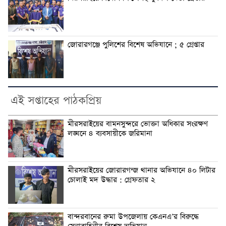
জোরারগঞ্জে পুলিশের বিশেষ অভিযানে ; ৫ গ্রেপ্তার
এই সপ্তাহের পাঠকপ্রিয়
মীরসরাইয়ের বামনসুন্দরে ভোক্তা অধিকার সংরক্ষণ
লঙ্ঘনে ৪ ব্যবসায়ীকে জরিমানা
মীরসরাইয়ের জোরারগন্জ থানার অভিযানে ৪০ লিটার
চোলাই মদ উদ্ধার : গ্রেফতার ২
বান্দরবানের রুমা উপজেলায় কেএনএ’র বিরুদ্ধে