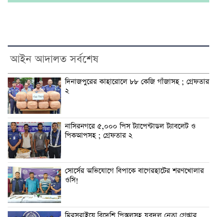
আইন আদালত সর্বশেষ
দিনাজপুরের কাহারোলে ৮৮ কেজি গাঁজাসহ ; গ্রেফতার
২
নাসিরনগরে ৫,০০০ পিস ট্যাপেন্টাডল ট্যাবলেট ও
পিকআপসহ ; গ্রেফতার ২
সোর্সের অভিযোগে বিপাকে বাগেরহাটের শরণখোলার
ওসি!
মিরসরাইয়ে বিদেশি পিস্তলসহ যুবদল নেতা গ্রেপ্তার