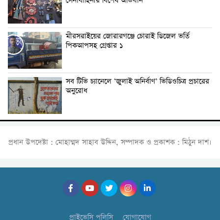
সেনাবাহিনীর বিশেষ অভিযান
মীরসরাইয়ের জোরারগঞ্জে চোরাই ডিজেল ভর্তি
পিকআপসহ গ্রেপ্তার ১
সব টিভি চ্যানেলে ‘জুলাই অনির্বাণ’ ভিডিওচিত্র প্রচারের
অনুরোধ
প্রধান উপদেষ্টা : মোহাম্মদ সাহাব উদ্দিন, সম্পাদক ও প্রকাশক : মিঠুন দাশ।
প্রাইভেসি পলিসি
যোগাযোগ