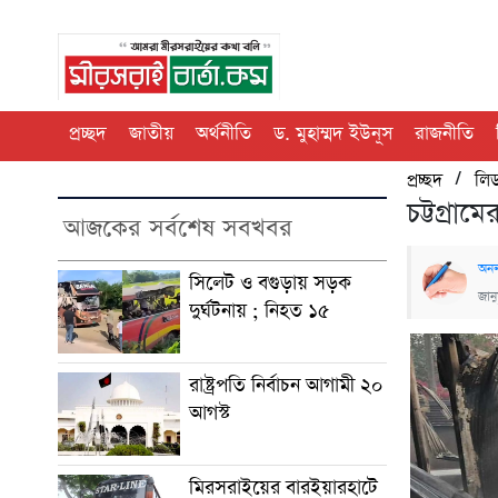
প্রচ্ছদ
জাতীয়
অর্থনীতি
ড. মুহাম্মদ ইউনূস
রাজনীতি
/
প্রচ্ছদ
লি
চট্টগ্রা
আজকের সর্বশেষ সবখবর
অনল
সিলেট ও বগুড়ায় সড়ক
জান
দুর্ঘটনায় ; নিহত ১৫
রাষ্ট্রপতি নির্বাচন আগামী ২০
আগস্ট
মিরসরাইয়ের বারইয়ারহাটে