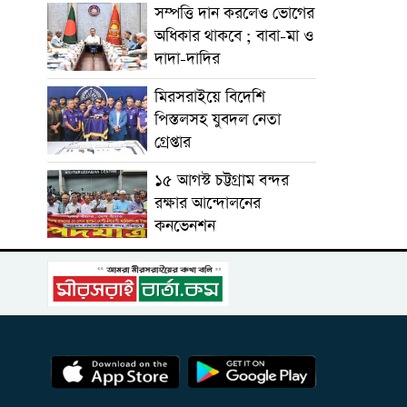
সম্পত্তি দান করলেও ভোগের
অধিকার থাকবে ; বাবা-মা ও
দাদা-দাদির
মিরসরাইয়ে বিদেশি
পিস্তলসহ যুবদল নেতা
গ্রেপ্তার
১৫ আগস্ট চট্টগ্রাম বন্দর
রক্ষার আন্দোলনের
কনভেনশন