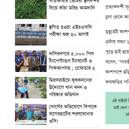
সাতক্ষীরার ভোমরা স্থলবন্দর
প্রত্যক্ষদর্
দিয়ে কাঁচা মরিচ আমদানি
চুলা থেকে আগ
স্থগিত হওয়া এইচএসসি
মুহূর্তেই আশ
পরীক্ষা শুরু ২০ আগস্ট
চেষ্টায় সন্ধ
পুড়ে ছাই হয়ে
নাসিরনগরে ৫,০০০ পিস
ট্যাপেন্টাডল ট্যাবলেট ও
বলেন, ‘পারভী
পিকআপসহ ; গ্রেফতার ২
আশপাশে ছড়িয়
মিরসরাইয়ে কৃষকদলের
ক্ষয়ক্ষতির 
উদ্যোগে খাল খনন ও
পরিষ্কার অভিযান
এই সাইটে নি
সোর্সের অভিযোগে বিপাকে
তাই কোন খ
বাগেরহাটের শরণখোলার
র
ওসি!