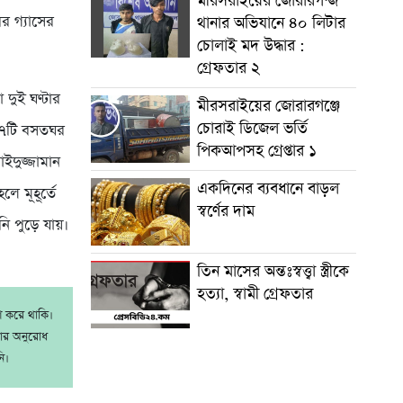
মীরসরাইয়ের জোরারগন্জ
ের গ্যাসের
থানার অভিযানে ৪০ লিটার
চোলাই মদ উদ্ধার :
গ্রেফতার ২
 দুই ঘণ্টার
মীরসরাইয়ের জোরারগঞ্জে
চোরাই ডিজেল ভর্তি
 ১৭টি বসতঘর
পিকআপসহ গ্রেপ্তার ১
াইদুজ্জামান
একদিনের ব্যবধানে বাড়ল
ে মূহূর্তে
স্বর্ণের দাম
ি পুড়ে যায়।
তিন মাসের অন্তঃস্বত্ত্বা স্ত্রীকে
হত্যা, স্বামী গ্রেফতার
াশ করে থাকি।
রার অনুরোধ
ি।