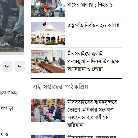
বাসের ধাক্কায় ; নিহত ১
রাষ্ট্রপতি নির্বাচন ২০ আগস্ট
মীরসরাইয়ে জুলাই
গনঅভ্যুত্থান দিবস উপলক্ষে
ফ-
ফ
আলোচনা ও দোয়া
এই সপ্তাহের পাঠকপ্রিয়
 হয়ে গেছে।
মীরসরাইয়ের বামনসুন্দরে
িলপাড়া
ভোক্তা অধিকার সংরক্ষণ
লঙ্ঘনে ৪ ব্যবসায়ীকে
জরিমানা
নীয় ও