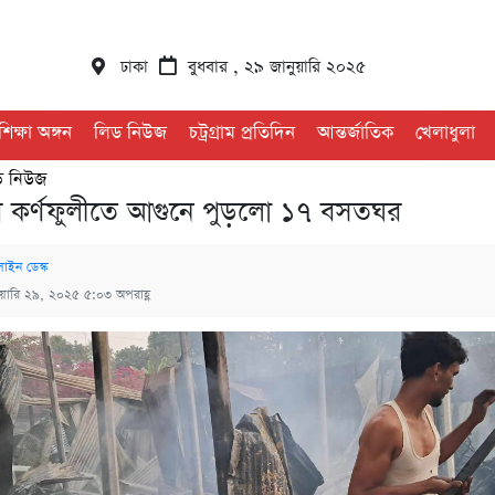
ঢাকা
বুধবার , ২৯ জানুয়ারি ২০২৫
শিক্ষা অঙ্গন
লিড নিউজ
চট্রগ্রাম প্রতিদিন
আন্তর্জাতিক
খেলাধুলা
ড নিউজ
মের কর্ণফুলীতে আগুনে পুড়লো ১৭ বসতঘর
াইন ডেস্ক
ুয়ারি ২৯, ২০২৫ ৫:০৩ অপরাহ্ণ