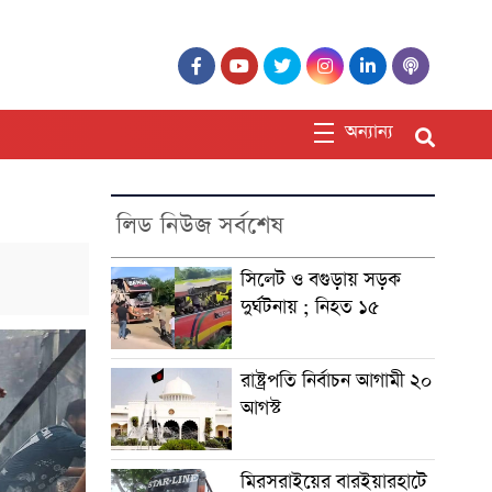
অন্যান্য
লিড নিউজ সর্বশেষ
সিলেট ও বগুড়ায় সড়ক
দুর্ঘটনায় ; নিহত ১৫
রাষ্ট্রপতি নির্বাচন আগামী ২০
আগস্ট
মিরসরাইয়ের বারইয়ারহাটে