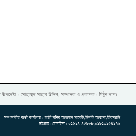
ান উপদেষ্টা : মোহাম্মদ সাহাব উদ্দিন, সম্পাদক ও প্রকাশক : মিঠুন দাশ।
সম্পাদকীয় বার্তা কার্যালয় : হাজী মনির আহাম্মদ মার্কেট,চিনকি আস্তানা,মীরসরাই
চট্টগ্রাম। মোবাইল : ০১৬১৪-৪৫৮৮৮,০১৮১৩১৫৪১৭৯