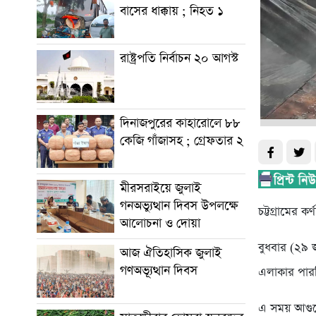
বাসের ধাক্কায় ; নিহত ১
রাষ্ট্রপতি নির্বাচন ২০ আগস্ট
দিনাজপুরের কাহারোলে ৮৮
কেজি গাঁজাসহ ; গ্রেফতার ২
মীরসরাইয়ে জুলাই
গনঅভ্যুত্থান দিবস উপলক্ষে
চট্টগ্রামের 
আলোচনা ও দোয়া
বুধবার (২৯ 
আজ ঐতিহাসিক জুলাই
গণঅভ্যূত্থান দিবস
এলাকার পারভ
এ সময় আগুনে 