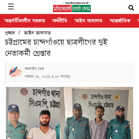
অন্তর্বর্তীকালীন সরকার
অর্থনীতি
আইন আদালত
আন্তর্জাতিক
/
প্রচ্ছদ
আইন আদালত
চট্টগ্রামের চান্দগাঁওয়ে ছাত্রলীগের দুই
নেতাকর্মী গ্রেপ্তার
অনলাইন ডেস্ক
নভেম্বর ১৮, ২০২৪ ৪:১৮ অপরাহ্ণ