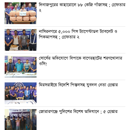
দিনাজপুরের কাহারোলে ৮৮ কেজি গাঁজাসহ ; গ্রেফতার
২
নাসিরনগরে ৫,০০০ পিস ট্যাপেন্টাডল ট্যাবলেট ও
পিকআপসহ ; গ্রেফতার ২
সোর্সের অভিযোগে বিপাকে বাগেরহাটের শরণখোলার
ওসি!
মিরসরাইয়ে বিদেশি পিস্তলসহ যুবদল নেতা গ্রেপ্তার
জোরারগঞ্জে পুলিশের বিশেষ অভিযানে ; ৫ গ্রেপ্তার