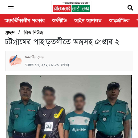
অন্তর্বর্তীকালীন সরকার
অর্থনীতি
আইন আদালত
আন্তর্জাতিক
/
প্রচ্ছদ
লিড নিউজ
চট্টগ্রামের পাহাড়তলীতে অস্ত্রসহ গ্রেপ্তার ২
অনলাইন ডেস্ক
নভেম্বর ১৭, ২০২৪ ৮:৫০ অপরাহ্ণ