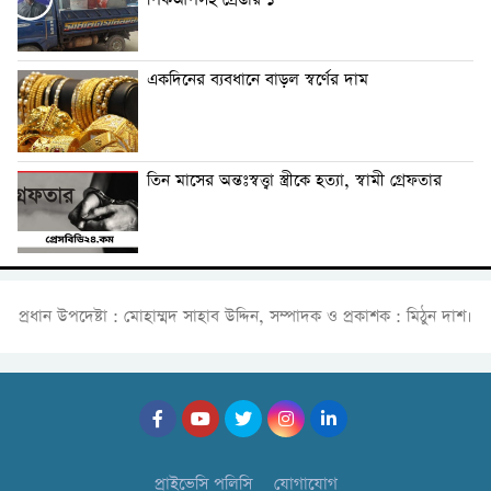
পিকআপসহ গ্রেপ্তার ১
একদিনের ব্যবধানে বাড়ল স্বর্ণের দাম
তিন মাসের অন্তঃস্বত্ত্বা স্ত্রীকে হত্যা, স্বামী গ্রেফতার
প্রধান উপদেষ্টা : মোহাম্মদ সাহাব উদ্দিন, সম্পাদক ও প্রকাশক : মিঠুন দাশ।
প্রাইভেসি পলিসি
যোগাযোগ