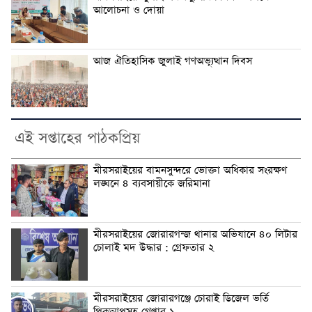
আলোচনা ও দোয়া
আজ ঐতিহাসিক জুলাই গণঅভ্যূত্থান দিবস
এই সপ্তাহের পাঠকপ্রিয়
মীরসরাইয়ের বামনসুন্দরে ভোক্তা অধিকার সংরক্ষণ
লঙ্ঘনে ৪ ব্যবসায়ীকে জরিমানা
মীরসরাইয়ের জোরারগন্জ থানার অভিযানে ৪০ লিটার
চোলাই মদ উদ্ধার : গ্রেফতার ২
মীরসরাইয়ের জোরারগঞ্জে চোরাই ডিজেল ভর্তি