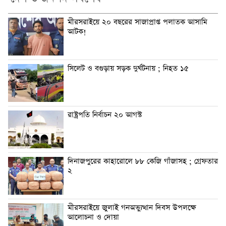
মীরসরাইয়ে ২০ বছরের সাজাপ্রাপ্ত পলাতক আসামি
আটক!
সিলেট ও বগুড়ায় সড়ক দুর্ঘটনায় ; নিহত ১৫
রাষ্ট্রপতি নির্বাচন ২০ আগস্ট
দিনাজপুরের কাহারোলে ৮৮ কেজি গাঁজাসহ ; গ্রেফতার
২
মীরসরাইয়ে জুলাই গনঅভ্যুত্থান দিবস উপলক্ষে
আলোচনা ও দোয়া