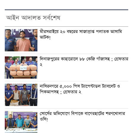
আইন আদালত সর্বশেষ
মীরসরাইয়ে ২০ বছরের সাজাপ্রাপ্ত পলাতক আসামি
আটক!
দিনাজপুরের কাহারোলে ৮৮ কেজি গাঁজাসহ ; গ্রেফতার
২
নাসিরনগরে ৫,০০০ পিস ট্যাপেন্টাডল ট্যাবলেট ও
পিকআপসহ ; গ্রেফতার ২
সোর্সের অভিযোগে বিপাকে বাগেরহাটের শরণখোলার
ওসি!