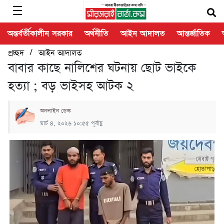
অন্তর্বর্তীকালীন সরকার
অর্থনীতি
আইন আদালত
আন্তর্জাতিক
/
প্রচ্ছদ
আইন আদালত
বাবার কাছে নালিশের ঘটনায় ছোট ভাইকে
হত্যা ; বড় ভাইসহ আটক ২
অনলাইন ডেস্ক
মার্চ ৪, ২০২৬ ১০:৫৫ পূর্বাহ্ণ