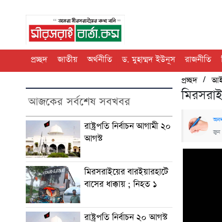
প্রচ্ছদ
জাতীয়
অর্থনীতি
ড. মুহাম্মদ ইউনূস
রাজনীতি
/
প্রচ্ছদ
আই
মিরসরাইয়
আজকের সর্বশেষ সবখবর
অনল
রাষ্ট্রপতি নির্বাচন আগামী ২০
জুন
আগস্ট
মিরসরাইয়ের বারইয়ারহাটে
বাসের ধাক্কায় ; নিহত ১
রাষ্ট্রপতি নির্বাচন ২০ আগস্ট