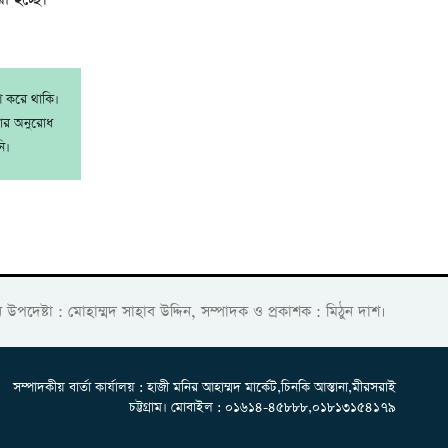
াশ করে থাকি।
রার অনুরোধ
ি।
ান উপদেষ্টা : মোহাম্মদ সাহাব উদ্দিন, সম্পাদক ও প্রকাশক : মিঠুন দাশ।
সম্পাদকীয় বার্তা কার্যালয় : হাজী মনির আহাম্মদ মার্কেট,চিনকি আস্তানা,মীরসরাই
চট্টগ্রাম। মোবাইল : ০১৬১৪-৪৫৮৮৮,০১৮১৩১৫৪১৭৯