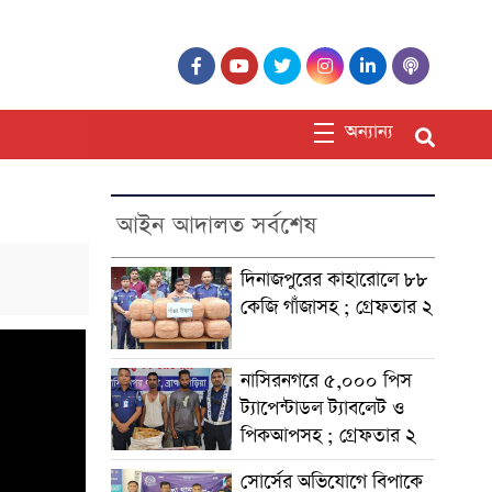
অন্যান্য
আইন আদালত সর্বশেষ
দিনাজপুরের কাহারোলে ৮৮
কেজি গাঁজাসহ ; গ্রেফতার ২
নাসিরনগরে ৫,০০০ পিস
ট্যাপেন্টাডল ট্যাবলেট ও
পিকআপসহ ; গ্রেফতার ২
সোর্সের অভিযোগে বিপাকে