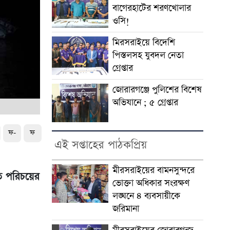
বাগেরহাটের শরণখোলার
ওসি!
মিরসরাইয়ে বিদেশি
পিস্তলসহ যুবদল নেতা
গ্রেপ্তার
জোরারগঞ্জে পুলিশের বিশেষ
অভিযানে ; ৫ গ্রেপ্তার
ফ-
ফ
এই সপ্তাহের পাঠকপ্রিয়
মীরসরাইয়ের বামনসুন্দরে
াত পরিচয়ের
ভোক্তা অধিকার সংরক্ষণ
লঙ্ঘনে ৪ ব্যবসায়ীকে
জরিমানা