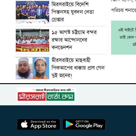
মিরসরাইয়ে বিদেশি
পরিচয় শনাক্ত
পিস্তলসহ যুবদল নেতা
গ্রেপ্তার
এই সাইটে নি
১৫ আগস্ট চট্টগ্রাম বন্দর
তাই কোন খ
রক্ষার আন্দোলনের
র
কনভেনশন
মীরসরাইয়ে মাছবাহী
পিকআপের ধাক্কায় প্রাণ গেল
দুই জনের!