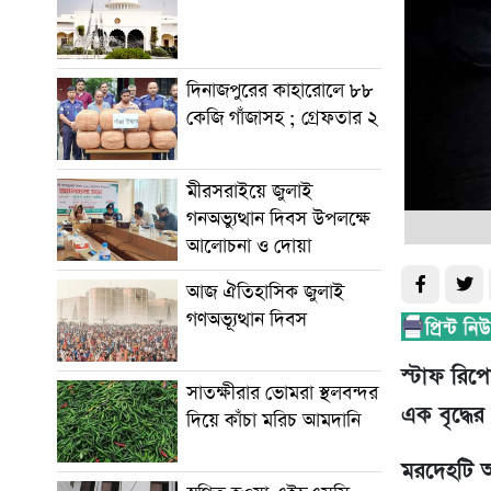
দিনাজপুরের কাহারোলে ৮৮
কেজি গাঁজাসহ ; গ্রেফতার ২
মীরসরাইয়ে জুলাই
গনঅভ্যুত্থান দিবস উপলক্ষে
আলোচনা ও দোয়া
আজ ঐতিহাসিক জুলাই
গণঅভ্যূত্থান দিবস
স্টাফ রিপ
সাতক্ষীরার ভোমরা স্থলবন্দর
এক বৃদ্ধে
দিয়ে কাঁচা মরিচ আমদানি
মরদেহটি অ