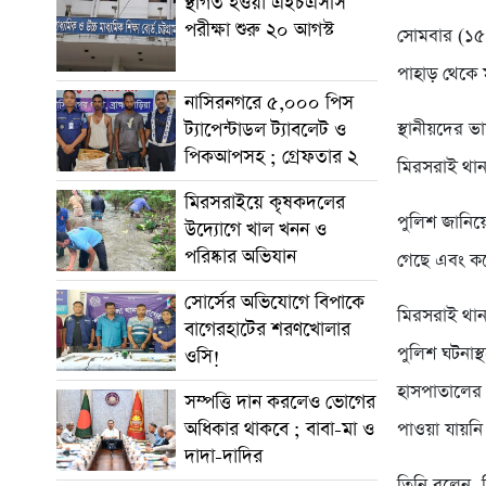
স্থগিত হওয়া এইচএসসি
পরীক্ষা শুরু ২০ আগস্ট
সোমবার (১৫
পাহাড় থেকে 
নাসিরনগরে ৫,০০০ পিস
ট্যাপেন্টাডল ট্যাবলেট ও
স্থানীয়দের 
পিকআপসহ ; গ্রেফতার ২
মিরসরাই থান
মিরসরাইয়ে কৃষকদলের
পুলিশ জানিয়
উদ্যোগে খাল খনন ও
পরিষ্কার অভিযান
গেছে এবং কয়
সোর্সের অভিযোগে বিপাকে
মিরসরাই থানা
বাগেরহাটের শরণখোলার
পুলিশ ঘটনাস্
ওসি!
হাসপাতালের 
সম্পত্তি দান করলেও ভোগের
অধিকার থাকবে ; বাবা-মা ও
পাওয়া যায়নি
দাদা-দাদির
তিনি বলেন, ন