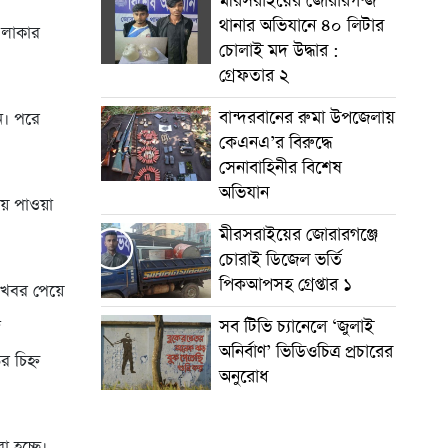
মীরসরাইয়ের জোরারগন্জ
থানার অভিযানে ৪০ লিটার
এলাকার
চোলাই মদ উদ্ধার :
গ্রেফতার ২
বান্দরবানের রুমা উপজেলায়
ন। পরে
কেএনএ’র বিরুদ্ধে
সেনাবাহিনীর বিশেষ
অভিযান
ায় পাওয়া
মীরসরাইয়ের জোরারগঞ্জে
চোরাই ডিজেল ভর্তি
পিকআপসহ গ্রেপ্তার ১
ে খবর পেয়ে
সব টিভি চ্যানেলে ‘জুলাই
জ
অনির্বাণ’ ভিডিওচিত্র প্রচারের
 চিহ্ন
অনুরোধ
া হচ্ছে।