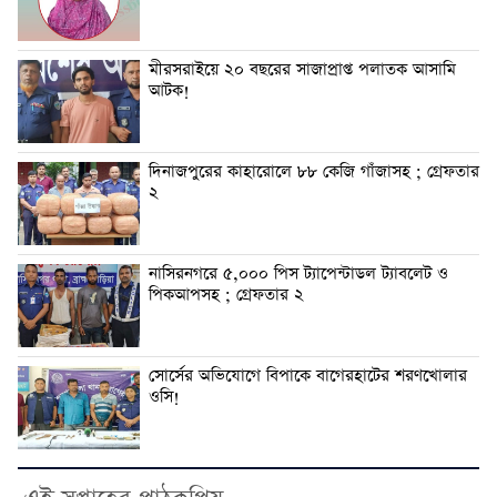
মীরসরাইয়ে ২০ বছরের সাজাপ্রাপ্ত পলাতক আসামি
আটক!
দিনাজপুরের কাহারোলে ৮৮ কেজি গাঁজাসহ ; গ্রেফতার
২
নাসিরনগরে ৫,০০০ পিস ট্যাপেন্টাডল ট্যাবলেট ও
পিকআপসহ ; গ্রেফতার ২
সোর্সের অভিযোগে বিপাকে বাগেরহাটের শরণখোলার
ওসি!