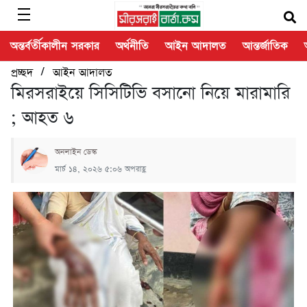
অন্তর্বর্তীকালীন সরকার
অর্থনীতি
আইন আদালত
আন্তর্জাতিক
/
প্রচ্ছদ
আইন আদালত
মিরসরাইয়ে সিসিটিভি বসানো নিয়ে মারামারি
; আহত ৬
অনলাইন ডেস্ক
মার্চ ১৪, ২০২৬ ৫:০৬ অপরাহ্ণ