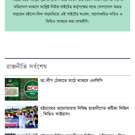
অভিযোগ থাকলে সংশ্লিষ্ট নিউজ সাইটের কর্তৃপক্ষের সাথে যোগাযোগ করার
অনুরোধ রইলো।বিনা অনুমতিতে এই সাইটের সংবাদ, আলোকচিত্র অডিও ও
ভিডিও ব্যবহার করা বেআইনি।
রাজনীতি সর্বশেষ
আ.লীগ ঠেকাতে মাঠে থাকবে এনসিপি
চট্টগ্রামের আনোয়ারায় নিষিদ্ধ ছাত্রলীগের ঝটিকা মিছিল
; ভিডিও ভাইরাল!