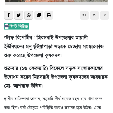
ফ+
ফ-
ফ
স্টাফ রিপোর্টার :
মিরসরাই উপজেলার মায়ানী
ইউনিয়নের মনু ভূঁইয়াপাড়া সড়কে স্বেচ্ছায় সংস্কারকাজ
শুরু করেছে উপজেলা কৃষকদল।
শুক্রবার (১৬ ফেব্রুয়ারি) বিকেলে সড়ক সংস্কারকাজের
উদ্বোধন করেন মিরসরাই উপজেলা কৃষকদলের আহ্বায়ক
মো. আশরাফ উদ্দিন।
স্থানীয় বাসিন্দারা জানান, সড়কটি দীর্ঘ কয়েক বছর ধরে খানাখন্দে
ভরা ছিল। বর্ষা মৌসুমে পরিস্থিতি আরও ভয়াবহ হয়ে উঠত। এতে