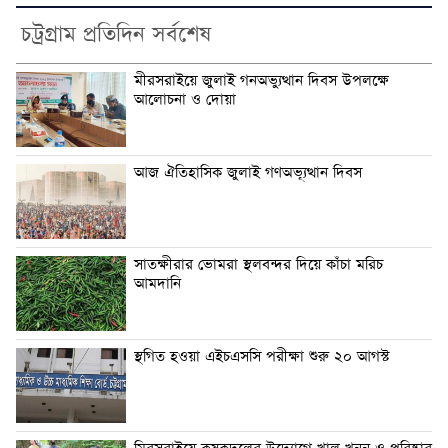
চট্রগ্রাম প্রতিদিন সর্বশেষ
মীরসরাইয়ে জুলাই গনঅভ্যুত্থান দিবস উপলক্ষে
আলোচনা ও দোয়া
আজ ঐতিহাসিক জুলাই গণঅভ্যূত্থান দিবস
সাতক্ষীরার ভোমরা স্থলবন্দর দিয়ে কাঁচা মরিচ
আমদানি
স্থগিত হওয়া এইচএসসি পরীক্ষা শুরু ২০ আগস্ট