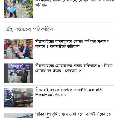
মিরসরাইয়ে কৃষকদলের উদ্যোগে খাল খনন ও পরিষ্কার
অভিযান
এই সপ্তাহের পাঠকপ্রিয়
মীরসরাইয়ের বামনসুন্দরে ভোক্তা অধিকার সংরক্ষণ
লঙ্ঘনে ৪ ব্যবসায়ীকে জরিমানা
মীরসরাইয়ের জোরারগন্জ থানার অভিযানে ৪০ লিটার
চোলাই মদ উদ্ধার : গ্রেফতার ২
মীরসরাইয়ের জোরারগঞ্জে চোরাই ডিজেল ভর্তি
পিকআপসহ গ্রেপ্তার ১
পানির চাপ বৃদ্ধি : খুলে দেয়া হলো কাপ্তাই বাঁধের ১৬