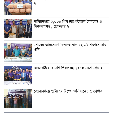
২
নাসিরনগরে ৫,০০০ পিস ট্যাপেন্টাডল ট্যাবলেট ও
পিকআপসহ ; গ্রেফতার ২
সোর্সের অভিযোগে বিপাকে বাগেরহাটের শরণখোলার
ওসি!
মিরসরাইয়ে বিদেশি পিস্তলসহ যুবদল নেতা গ্রেপ্তার
জোরারগঞ্জে পুলিশের বিশেষ অভিযানে ; ৫ গ্রেপ্তার