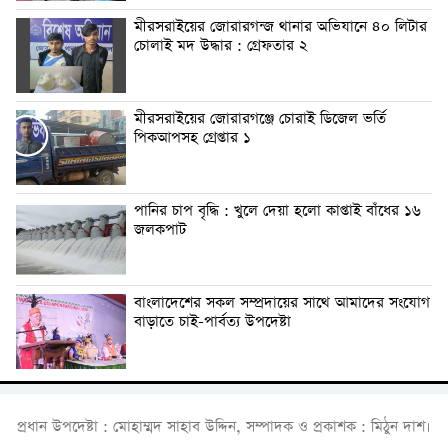
মীরসরাইয়ের জোরারগন্জ থানার অভিযানে ৪০ লিটার
চোলাই মদ উদ্ধার : গ্রেফতার ২
মীরসরাইয়ের জোরারগঞ্জে চোরাই ডিজেল ভর্তি
পিকআপসহ গ্রেপ্তার ১
পানির চাপ বৃদ্ধি : খুলে দেয়া হলো কাপ্তাই বাঁধের ১৬
জলকপাট
বাংলাদেশের সকল সম্প্রদায়ের সাথে আমাদের সংযোগ
বাড়াতে চাই-পার্বত্য উপদেষ্টা
প্রধান উপদেষ্টা : মোহাম্মদ সাহাব উদ্দিন, সম্পাদক ও প্রকাশক : মিঠুন দাশ।