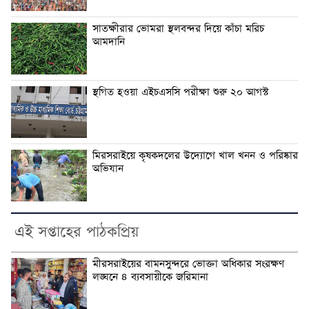
সাতক্ষীরার ভোমরা স্থলবন্দর দিয়ে কাঁচা মরিচ
আমদানি
স্থগিত হওয়া এইচএসসি পরীক্ষা শুরু ২০ আগস্ট
মিরসরাইয়ে কৃষকদলের উদ্যোগে খাল খনন ও পরিষ্কার
অভিযান
এই সপ্তাহের পাঠকপ্রিয়
মীরসরাইয়ের বামনসুন্দরে ভোক্তা অধিকার সংরক্ষণ
লঙ্ঘনে ৪ ব্যবসায়ীকে জরিমানা