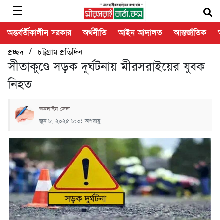
অন্তর্বর্তীকালীন সরকার
অর্থনীতি
আইন আদালত
আন্তর্জাতিক
/
প্রচ্ছদ
চট্রগ্রাম প্রতিদিন
সীতাকুণ্ডে সড়ক দূর্ঘটনায় মীরসরাইয়ের যুবক
নিহত
অনলাইন ডেস্ক
জুন ৮, ২০২৫ ৮:৩১ অপরাহ্ণ