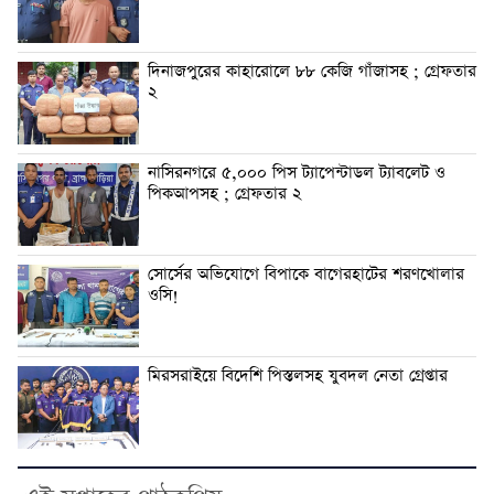
দিনাজপুরের কাহারোলে ৮৮ কেজি গাঁজাসহ ; গ্রেফতার
২
নাসিরনগরে ৫,০০০ পিস ট্যাপেন্টাডল ট্যাবলেট ও
পিকআপসহ ; গ্রেফতার ২
সোর্সের অভিযোগে বিপাকে বাগেরহাটের শরণখোলার
ওসি!
মিরসরাইয়ে বিদেশি পিস্তলসহ যুবদল নেতা গ্রেপ্তার