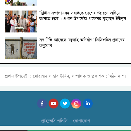
‘খ্রিষ্টান সম্প্রদায়সহ সবাইকে দেশের উন্নয়নে এগিয়ে
আসতে হবে’ : প্রধান উপদেষ্টা প্রফেসর মুহাম্মদ ইউনূস
সব টিভি চ্যানেলে ‘জুলাই অনির্বাণ’ ভিডিওচিত্র প্রচারের
অনুরোধ
প্রধান উপদেষ্টা : মোহাম্মদ সাহাব উদ্দিন, সম্পাদক ও প্রকাশক : মিঠুন দাশ।
প্রাইভেসি পলিসি
যোগাযোগ