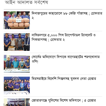
আইন আদালত সর্বশেষ
দিনাজপুরের কাহারোলে ৮৮ কেজি গাঁজাসহ ; গ্রেফতার
২
নাসিরনগরে ৫,০০০ পিস ট্যাপেন্টাডল ট্যাবলেট ও
পিকআপসহ ; গ্রেফতার ২
সোর্সের অভিযোগে বিপাকে বাগেরহাটের শরণখোলার
ওসি!
মিরসরাইয়ে বিদেশি পিস্তলসহ যুবদল নেতা গ্রেপ্তার
জোরারগঞ্জে পুলিশের বিশেষ অভিযানে ; ৫ গ্রেপ্তার