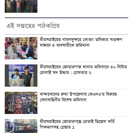
এই সপ্তাহের পাঠকপ্রিয়
মীরসরাইয়ের বামনসুন্দরে ভোক্তা অধিকার সংরক্ষণ
লঙ্ঘনে ৪ ব্যবসায়ীকে জরিমানা
মীরসরাইয়ের জোরারগন্জ থানার অভিযানে ৪০ লিটার
চোলাই মদ উদ্ধার : গ্রেফতার ২
বান্দরবানের রুমা উপজেলায় কেএনএ’র বিরুদ্ধে
সেনাবাহিনীর বিশেষ অভিযান
মীরসরাইয়ের জোরারগঞ্জে চোরাই ডিজেল ভর্তি
পিকআপসহ গ্রেপ্তার ১